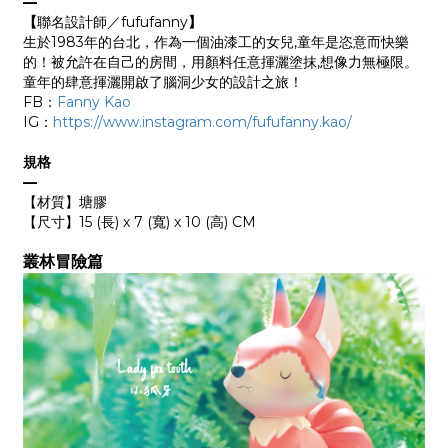
—
【
聯名設計師／fufufanny
】
生於1983年的台北，作為一個油漆工的女兒,童年是恣意而快樂
的！被允許在自己的房間，用顏料任意揮灑塗抹,想像力無極限。
童年的肆意揮灑開啟了腦洞少女的設計之旅！
FB：
Fanny Kao
IG：
https://www.instagram.com/fufufanny.kao/
規格
—
【材質】塘膠
【尺寸】15 (長) x 7 (寬) x 10 (高) CM
叢林冒險篇