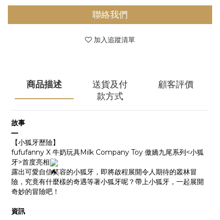
聯絡我們
加入追蹤清單
商品描述
送貨及付
顧客評價
款方式
故事
—
【小狐牙歷險】
fufufanny X 牛奶玩具Milk Company Toy 傲嬌九尾系列<小狐
牙>首度亮相
露出可愛自信笑容的小狐牙，即將啟程展開令人期待的叢林冒
險，究竟有什麼樣的奇遇等著小狐牙呢？帶上小狐牙，一起展開
奇妙的冒險吧！
資訊