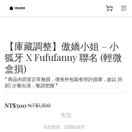
【庫藏調整】傲嬌小姐 – 小
狐牙 X Fufufanny 聯名 (輕微
盒損)
* 商品內容皆正常無損，僅有外包裝有些許損壞，故以 [8
折] 少量出清，敬請把握 *
NT$500
NT$1,300
售完
若想購買，請聯絡我們。