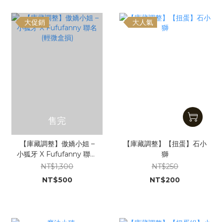
大促銷
大人氣
售完
【庫藏調整】傲嬌小姐 –
【庫藏調整】【扭蛋】石小
小狐牙 X Fufufanny 聯名
獅
(輕微盒損)
NT$1,300
NT$250
NT$500
NT$200