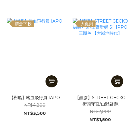
清倉下殺
大促銷
【樹脂】嗜血飛行員 IAPO
【醣膠】STREET GECKO
街頭守宮/山野鬆獅
NT$4,800
SHIPPO 三期色 【大蜥地
NT$2,000
NT$3,500
時代】
NT$1,500