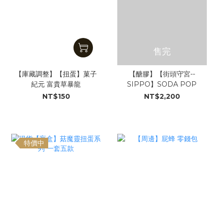
售完
【庫藏調整】【扭蛋】菓子
【醣膠】【街頭守宮--
紀元 富貴草暴龍
SIPPO】SODA POP
NT$150
NT$2,200
特價中