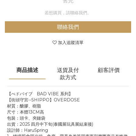
售完
若想購買，請聯絡我們。
聯絡我們
加入追蹤清單
商品描述
送貨及付
顧客評價
款方式
【べドバイブ BAD VIBE 系列】
【街頭守宮--SHIPPO】OVERDOSE
材質：醣膠、樹脂
尺寸：本體13CM高
包裝：頭卡、夾鏈袋
出貨：2025 四月中下旬(泰國展玩具展結束後)
設計師：HaruSpring