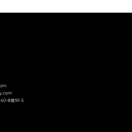
com
y.com
-8號9F-5