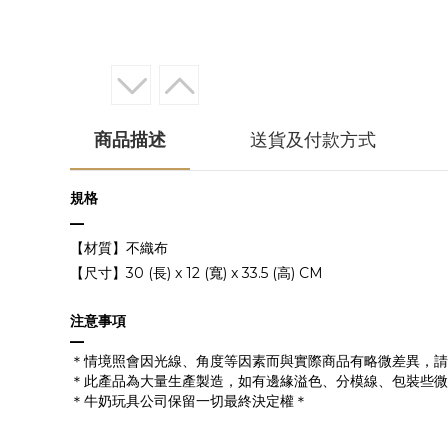
商品描述
送貨及付款方式
規格
—
【材質】不織布
【尺寸】
30
(長) x
12 (寬)
x
33.5 (高) CM
注意事項
—
＊情境照會因光線、角度等因素而與實際商品有略微差異，請
＊此產品為大量生產製造，如有邊緣溢色、分模線、包裝些微
＊牛奶玩具公司保留一切最終決定權＊