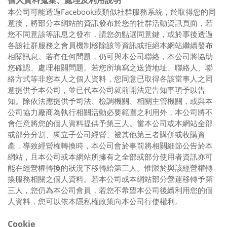
個人資料蒐集、處理及利用說明
本公司可能透過Facebook或類似社群服務系統，於取得您的同
意後，將部分本網站的資訊發布於您的社群活動資訊頁面，若
您不同意該等訊息之發布，請您勿點選同意鍵，或於事後透過
各該社群服務之會員機制移除該等資訊或拒絕本網站繼續發布
相關訊息。若有任何問題，仍可與本公司聯絡，本公司將協助
您確認、處理相關問題。若您所填寫之送貨地址、聯絡人、聯
絡方式等非您本人之個人資料，您同意已取得各該當事人之同
意提供予本公司，並已代本公司就前開法定告知事項予以告
知。除依法應提供予司法、檢調機關、相關主管機關，或與本
公司協力廠商為執行相關活動必要範圍之利用外，本公司將不
會任意將您的個人資料提供予第三人。當本公司或本網站全部
或部分分割、獨立子公司經營、被其他第三者購併或收購資
產，導致經營權轉換時，本公司會於事前將相關細節公告於本
網站，且本公司或本網站所擁有之全部或部分使用者資訊亦可
能在經營權轉換的狀況下移轉給第三人。惟限於與該經營權轉
換服務相關之個人資料。若本公司或本網站部分營運移轉予第
三人，您仍為本公司會員，若您不希望本公司後續利用您的個
人資料，您可以依本隱私權政策向本公司行使權利。
Cookie