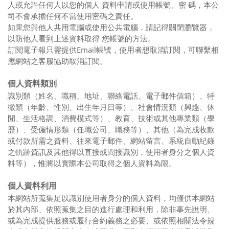
人或允許任何人以您的個人 資料申請或使用帳號、密 碼，本公
司不會承擔任何不當使用密碼之責任。
如果您與他人共用電腦或使用公共電腦，請記得關閉瀏覽器，
以防他人看到上述資料取得 您帳號的方法。
訂閱電子報只需提供Email帳號，使用者想取消訂閱，可聯繫相
應網站之客服協助取消訂閱。
個人資料類別
識別類（姓名、職稱、地址、聯絡電話、電子郵件信箱）、特
徵類（年齡、性別、出生年月日等）、社會情況類（興趣、休
閒、生活格調、消費模式等）、教育、技術或其他專業類（學
歷）、受僱情形類（任職公司、職務等）、其他（為完成收款
或付款所需之資料、往來電子郵件、網站留言、系統自動紀錄
之軌跡資訊及其他得以直接或間接識別，使用者身分之個人資
料等），惟將以實際本公司取得之個人資料為限。
個人資料利用
本網站所蒐集足以識別使用者身分的個人資料，均僅供本網站
於其內部、依照蒐集之目的進行處理和利用，除非事先說明、
或為完成提供服務或履行合約義務之必要、或依照相關法令規