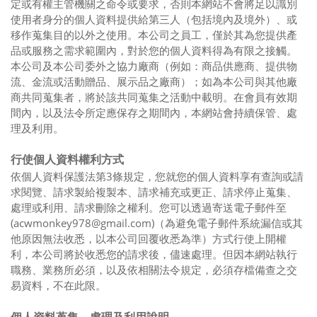
定或有權主管機關之命令或要求，否則本網站不會將足以識別
使用者身分的個人資料提供給第三人（包括境內及境外）、或
移作蒐集目的以外之使用。本公司之員工，僅於其為您提供產
品或服務之需求範圍內，對於您的個人資料得為有限之接觸。
本公司及本公司委外之協力廠商（例如：商品供應商、提供物
流、金流或活動贈品、展示品之廠商）；如為本公司與其他廠
商共同蒐集者，將於該共同蒐集之活動中載明。在會員有效期
間內，以及法令所定應保存之期間內，本網站會持續保管、處
理及利用。
行使個人資料權利方式
依個人資料保護法第3條規定，您就您的個人資料享有查詢或請
求閱覽、請求製給複製本、請求補充或更正、請求停止蒐集、
處理或利用、請求刪除之權利。您可以透過寄送電子郵件至
(acwmonkey978@gmail.com)（為避免電子郵件系統漏信或其
他原因無法收悉，以本公司回覆收悉為準）方式行使上開權
利，本公司將於收悉您的請求後，儘速處理。但因本網站執行
職務、業務所必須，以及依相關法令規定，必須存檔備查之交
易資料，不在此限。